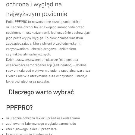
ochrona i wygląd na
najwyższym poziomie
Folia
PPF
PRO to nowoczesne rozwiązanie, które
skutecznie chroni lakier Twojego samochodu przed
codziennymi uszkodzeniami, jednocześnie zachowując
jego perfekcyjny wygląd. To niewidzialna warstwa
zabezpieczająca, która chroni przed odpryskami,
zarysowaniami, chemią drogową i działaniem
czynników atmosferycznych.
Dzięki zaawansowanej strukturze folia posiada
właściwości samoregeneracji (self-healing) – drobne
rysy znikają pod wpływem ciepła, a specjalna warstwa
Hydro+ ułatwia utrzymanie auta w czystości i nadaje
lakierowi głębi oraz połysku.
Dlaczego warto wybrać
PPFPRO?
skuteczna ochrona lakieru przed uszkodzeniami
zachowanie fabrycznego wyglądu samochodu
efekt „nowego lakieru” przez lata
łatwiejsze mycie i pielęgnacja