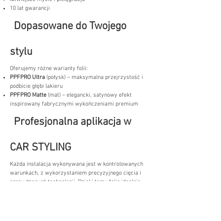
10 lat gwarancji
Dopasowane do Twojego
stylu
Oferujemy różne warianty folii:
PPFPRO Ultra
(połysk) – maksymalna przejrzystość i
podbicie głębi lakieru
PPFPRO Matte
(mat) – elegancki, satynowy efekt
inspirowany fabrycznymi wykończeniami premium
Profesjonalna aplikacja w
CAR STYLING
Każda instalacja wykonywana jest w kontrolowanych
warunkach, z wykorzystaniem precyzyjnego cięcia i
sprawdzonych technologii. Dzięki temu folia idealnie
dopasowuje się do kształtu samochodu, bez ingerencji
w lakier.
Inwestycja, która się opłaca