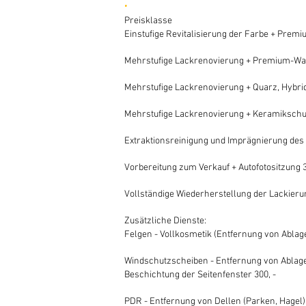
.
Preisklasse
Einstufige Revitalisierung der Farbe + Premi
Wenn Sie
Mehrstufige Lackrenovierung + Premium-Wach
Wenn Sie
Mehrstufige Lackrenovierung + Quarz, Hybrid
Wenn Sie
Mehrstufige Lackrenovierung + Keramikschut
Wenn Sie
Extraktionsreinigung und Imprägnierung des I
Wenn Sie
Vorbereitung zum Verkauf + Autofotositzung 30
Wenn Sie
Vollständige Wiederherstellung der Lackieru
Wenn Sie
Zusätzliche Dienste:
Felgen - Vollkosmetik (Entfernung von Ablag
Wenn Sie
Windschutzscheiben - Entfernung von Ablag
Beschichtung der Seitenfenster 300, -
Wenn Sie
PDR - Entfernung von Dellen (Parken, Hagel)