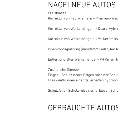
NAGELNEUE AUTOS
Preisklasse
Korrektur von Fabrikfehlern + Premium-Wachs
Wenn Sie
Korrektur von Werksmängeln + Quarz-Hybrids
Wenn Sie
Korrektur von Werksmängeln + 9H Keramiksch
Wenn Sie
Innenimprägnierung (Kunststoff, Leder, Textilie
Wenn Sie
Entfernung aller Werksmängel + 9H Keramikv
Wenn Sie
Zusätzliche Dienste:
Felgen - Schutz neuer Felgen mit einer Schu
Glas - Aufbringen einer dauerhaften hydrop
Wenn Sie
Schutzfolie - Schutz mit einer farblosen Schu
Wenn Sie
Wenn Sie
GEBRAUCHTE AUTO